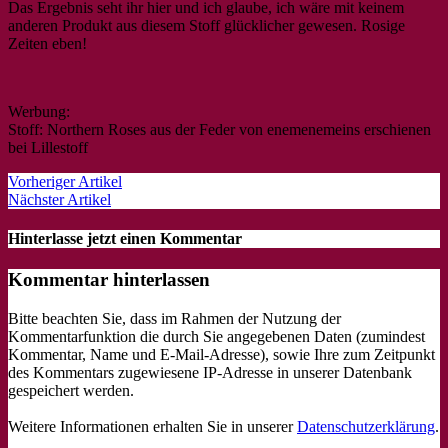
Das Ergebnis seht ihr hier und ich glaube, ich wäre mit keinem
anderen Produkt aus diesem Stoff glücklicher gewesen. Rosige
Zeiten eben!
Werbung:
Stoff: Northern Roses aus der Feder von enemenemeins erschienen
bei Lillestoff
Vorheriger Artikel
Nächster Artikel
Hinterlasse jetzt einen Kommentar
Kommentar hinterlassen
Bitte beachten Sie, dass im Rahmen der Nutzung der
Kommentarfunktion die durch Sie angegebenen Daten (zumindest
Kommentar, Name und E-Mail-Adresse), sowie Ihre zum Zeitpunkt
des Kommentars zugewiesene IP-Adresse in unserer Datenbank
gespeichert werden.
Weitere Informationen erhalten Sie in unserer
Datenschutzerklärung
.