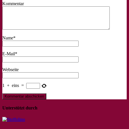
Kommentar
Name
*
E-Mail
*
Webseite
1
+
eins
=
Unterstützt durch